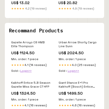
Sconti24h-maggio-
casa rojo W28-29-
US$ 13.02
US$ 20.82
sconto20
sconto25
★★★★★
4.2 (19 reviews)
★★★★★
4.9 (19 reviews)
Recommand Products
Gazelle Arroyo C8 HMB
Urban Arrow Shorty Cargo
Elite Thompson
Line Sunn
US$ 1124.50
US$ 2024.50
Min. order: 1 piece
Min. order: 1 piece
4.1 (14 reviews)
4.0 (25 reviews)
★★★★★
★★★★★
Sold :
Login>>
Sold :
Login>>
Kalkhoff Entice 5.B Season
Giant Stance E+1 Pro
Gazelle Miss Grace C7 HFP
Kalkhoff (Bosch) Entice
5.B Move+
US$ 1324.50
US$ 1499.50
Min. order: 1 piece
Min. order: 1 piece
4.1 (16 reviews)
4.6 (16 reviews)
★★★★★
★★★★★