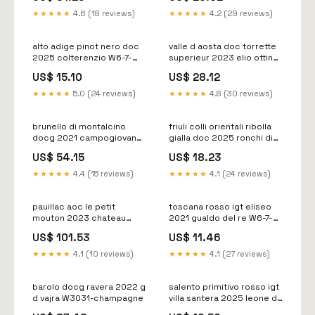
★★★★★
4.6 (18 reviews)
★★★★★
4.2 (29 reviews)
alto adige pinot nero doc
valle d aosta doc torrette
2025 colterenzio W6-7-
superieur 2023 elio ottin
sconto25
W49-51-2-21-sconto10
US$ 15.10
US$ 28.12
★★★★★
5.0 (24 reviews)
★★★★★
4.8 (30 reviews)
brunello di montalcino
friuli colli orientali ribolla
docg 2021 campogiovanni
gialla doc 2025 ronchi di
w8-9-sconto20
cialla Natale_intenditore
US$ 54.15
US$ 18.23
★★★★★
4.4 (15 reviews)
★★★★★
4.1 (24 reviews)
pauillac aoc le petit
toscana rosso igt eliseo
mouton 2023 chateau
2021 gualdo del re W6-7-
mouton rothschild
sconto15
US$ 101.53
US$ 11.46
cassetta di legno W10-11-
sconto10
★★★★★
4.1 (10 reviews)
★★★★★
4.1 (27 reviews)
barolo docg ravera 2022 g
salento primitivo rosso igt
d vajra W3031-champagne
villa santera 2025 leone de
castris W12-13-est-