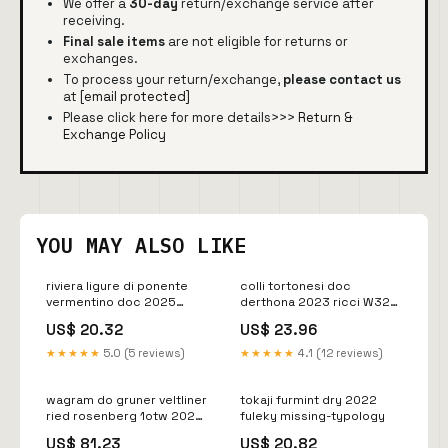
We offer a
30-day
return/exchange service after
receiving.
Final sale items
are not eligible for returns or
exchanges.
To process your return/exchange,
please contact us
at
[email protected]
Please click here for more details>>>
Return &
Exchange Policy
YOU MAY ALSO LIKE
riviera ligure di ponente
colli tortonesi doc
vermentino doc 2025
derthona 2023 ricci W32-
sancio W22-23-sconto10
35-sconto30
US$ 20.32
US$ 23.96
★★★★★
5.0 (5 reviews)
★★★★★
4.1 (12 reviews)
wagram do gruner veltliner
tokaji furmint dry 2022
ried rosenberg 1otw 2023
fuleky missing-typology
weingut ott W20-21gen10
US$ 81.23
US$ 20.82