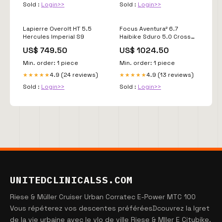
Sold :
Login>>
Sold :
Login>>
Lapierre Overolt HT 5.5
Focus Aventura² 6.7
Hercules Imperial S9
Haibike Sduro 5.0 Cross
Women
US$ 749.50
US$ 1024.50
Min. order: 1 piece
Min. order: 1 piece
4.9 (24 reviews)
4.9 (13 reviews)
★★★★★
★★★★★
Sold :
Login>>
Sold :
Login>>
UNITEDCLINICALSS.COM
Riese & Müller Cruiser Urban Corratec E-Power MTC 100
Vous répéterez vos descentes préféréesDcouvrez la lgret
de la vie urbaine avec le vlo de ville Riese & Mller E Citybike.