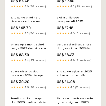
US$ 87.48
US$ 12.50
prosecco
★★★★★
4.0 (28 reviews)
★★★★★
4.8 (29 reviews)
alto adige pinot nero
sicilia grillo doc
riserva doc the wine
passiperduti 2025
collection 2020 san
donnafugata W12-13-
US$ 145.79
US$ 17.18
michele appiano
sconto15
BF_promoproseguono20-
★★★★★
4.3 (30 reviews)
★★★★★
4.0 (5 reviews)
1_sconto15
chassagne montrachet
barbera d asti superiore
rouge 2024 domaine roux
docg ca di pian 2024 la
AGOSTO3card
spinetta W26-27-bianchi-
US$ 62.39
US$ 18.23
europa
★★★★★
4.4 (23 reviews)
★★★★★
4.9 (21 reviews)
soave classico doc
alto adige sylvaner 2025
calvarino 2024 pieropan
abbazia di novacella
W18-19-borgogna-bianchi
W4243_langhe_bb
US$ 30.20
US$ 14.06
★★★★★
4.6 (28 reviews)
★★★★★
4.8 (5 reviews)
trentino muller thurgau
tierra de murcia garnacha
doc 2025 cantina rotaliana
igp enemigo mio 2025