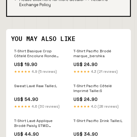
Exchange Policy
YOU MAY ALSO LIKE
T-Shirt Basique Crop
T-Shirt Pacific Brodé
Côtelé Encolure Ronde
marque_bershka
Taille:M
US$ 19.90
US$ 24.90
★★★★★
4.9 (5 reviews)
★★★★★
4.3 (21 reviews)
Sweat Lavé Raw Taille:L
T-Shirt Pacific Côtelé
Imprimé Taille:S
US$ 54.90
US$ 24.90
★★★★★
4.6 (30 reviews)
★★★★★
4.0 (28 reviews)
T-Shirt Lavé Applique
T-Shirt Pacific Drink Taille:L
Brodé Paisly STWD
garçon_pulls_et_gilets
US$ 44.90
US$ 34.90