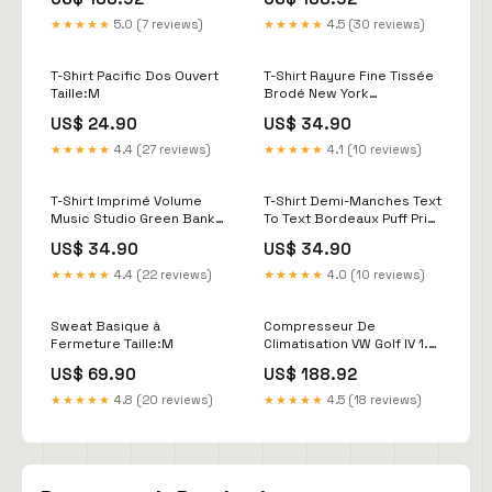
2.3 V5, Réference
SD7V16, Référence
850961N Jaguar
850961N, Qualité Premium
★★★★★
5.0 (7 reviews)
★★★★★
4.5 (30 reviews)
Massey Ferguson
T-Shirt Pacific Dos Ouvert
T-Shirt Rayure Fine Tissée
Taille:M
Brodé New York
garçon_mules_et_tongs
US$ 24.90
US$ 34.90
★★★★★
4.4 (27 reviews)
★★★★★
4.1 (10 reviews)
T-Shirt Imprimé Volume
T-Shirt Demi-Manches Text
Music Studio Green Bank
To Text Bordeaux Puff Print
Taille:XL
Taille:L
US$ 34.90
US$ 34.90
★★★★★
4.4 (22 reviews)
★★★★★
4.0 (10 reviews)
Sweat Basique à
Compresseur De
Fermeture Taille:M
Climatisation VW Golf IV 1.9
TDI 1.6i 1.8i 2.0i 3.2 GTI -
US$ 69.90
US$ 188.92
Qualité Premium Hyundai
★★★★★
4.8 (20 reviews)
★★★★★
4.5 (18 reviews)