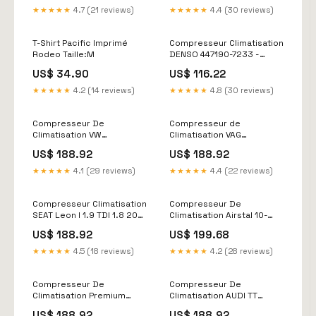
★★★★★
4.7 (21 reviews)
★★★★★
4.4 (30 reviews)
T-Shirt Pacific Imprimé
Compresseur Climatisation
Rodeo Taille:M
DENSO 447190-7233 -
Qualité Premium, Huile PAG
US$ 34.90
US$ 116.22
46, Compatible Ford et
Land Rover Valeo 2541301
★★★★★
4.2 (14 reviews)
★★★★★
4.8 (30 reviews)
Compresseur De
Compresseur de
Climatisation VW
Climatisation VAG
7M0820803D - Design
7MO820803P, SD7V16,
US$ 188.92
US$ 188.92
SANDEN, Huile PAG 46,
Compatible Audi, Ford,
R134a 2008
Seat, VW Circuit A
★★★★★
4.1 (29 reviews)
★★★★★
4.4 (22 reviews)
Compresseur Climatisation
Compresseur De
SEAT Leon I 1.9 TDI 1.8 20V
Climatisation Airstal 10-
2.8 Cupra 4 - SD7V16
0009 | Qualité Premium,
US$ 188.92
US$ 199.68
Premium Qualité BMW E39
Compatible Avec Ford,
Audi, VW, Seat C-Elysee
★★★★★
4.5 (18 reviews)
★★★★★
4.2 (28 reviews)
Compresseur De
Compresseur De
Climatisation Premium
Climatisation AUDI TT
Sanden Pour SEAT Toledo II
Roadster 1.8 T Quattro
US$ 188.92
US$ 188.92