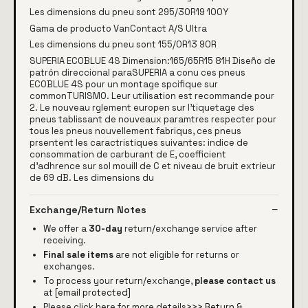
Les dimensions du pneu sont 295/30R19 100Y
Gama de producto VanContact A/S Ultra
Les dimensions du pneu sont 155/0R13 90R
SUPERIA ECOBLUE 4S Dimension:165/65R15 81H Diseño de
patrón direccional paraSUPERIA a conu ces pneus
ECOBLUE 4S pour un montage spcifique sur
commonTURISMO. Leur utilisation est recommande pour
2. Le nouveau rglement europen sur l'tiquetage des
pneus tablissant de nouveaux paramtres respecter pour
tous les pneus nouvellement fabriqus, ces pneus
prsentent les caractristiques suivantes: indice de
consommation de carburant de E, coefficient
d'adhrence sur sol mouill de C et niveau de bruit extrieur
de 69 dB. Les dimensions du
Exchange/Return Notes
We offer a
30-day
return/exchange service after
receiving.
Final sale items
are not eligible for returns or
exchanges.
To process your return/exchange,
please contact us
at
[email protected]
Please click here for more details>>>
Return &