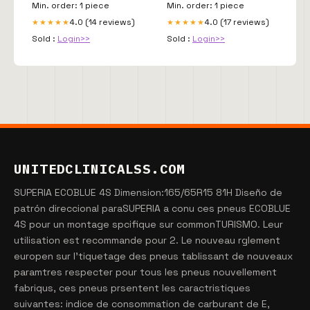
Min. order: 1 piece
Min. order: 1 piece
4.0 (14 reviews)
4.0 (17 reviews)
★★★★★
★★★★★
Sold :
Login>>
Sold :
Login>>
UNITEDCLINICALSS.COM
SUPERIA ECOBLUE 4S Dimension:165/65R15 81H Diseño de
patrón direccional paraSUPERIA a conu ces pneus ECOBLUE
4S pour un montage spcifique sur commonTURISMO. Leur
utilisation est recommande pour 2. Le nouveau rglement
europen sur l'tiquetage des pneus tablissant de nouveaux
paramtres respecter pour tous les pneus nouvellement
fabriqus, ces pneus prsentent les caractristiques
suivantes: indice de consommation de carburant de E,