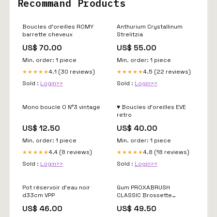
Recommand Products
Boucles d'oreilles ROMY
Anthurium Crystallinum
barrette cheveux
Strelitzia
US$ 70.00
US$ 55.00
Min. order: 1 piece
Min. order: 1 piece
4.1 (30 reviews)
4.5 (22 reviews)
★★★★★
★★★★★
Sold :
Login>>
Sold :
Login>>
Mono boucle O N°3 vintage
♥ Boucles d'oreilles EVE
retro
US$ 12.50
US$ 40.00
Min. order: 1 piece
Min. order: 1 piece
4.4 (8 reviews)
4.8 (18 reviews)
★★★★★
★★★★★
Sold :
Login>>
Sold :
Login>>
Pot réservoir d'eau noir
Gum PROXABRUSH
d33cm VPP
CLASSIC Brossette
Interdentaire 1,9mm (614)
US$ 46.00
US$ 49.50
SHOMPOING