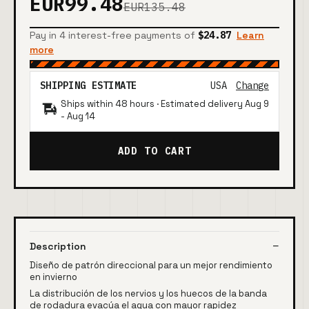
EUR99.48
EUR135.48
Pay in 4 interest-free payments of
$24.87
Learn
more
SHIPPING ESTIMATE
USA
Change
Ships within 48 hours · Estimated delivery
Aug 9
-
Aug 14
ADD TO CART
Description
Diseño de patrón direccional para un mejor rendimiento
en invierno
La distribución de los nervios y los huecos de la banda
de rodadura evacúa el agua con mayor rapidez